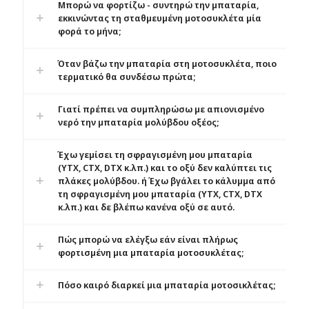
Μπορώ να φορτίζω - συντηρώ την μπαταρία,
εκκινώντας τη σταθμευμένη μοτοσυκλέτα μία
φορά το μήνα;
Όταν βάζω την μπαταρία στη μοτοσυκλέτα, ποιο
τερματικό θα συνδέσω πρώτα;
Γιατί πρέπει να συμπληρώσω με απιονισμένο
νερό την μπαταρία μολύβδου οξέος;
Έχω γεμίσει τη σφραγισμένη μου μπαταρία
(YTX, CTX, DTX κ.λπ.) και το οξύ δεν καλύπτει τις
πλάκες μολύβδου. ή Έχω βγάλει το κάλυμμα από
τη σφραγισμένη μου μπαταρία (YTX, CTX, DTX
κ.λπ.) και δε βλέπω κανένα οξύ σε αυτό.
Πώς μπορώ να ελέγξω εάν είναι πλήρως
φορτισμένη μια μπαταρία μοτοσυκλέτας;
Πόσο καιρό διαρκεί μια μπαταρία μοτοσικλέτας;