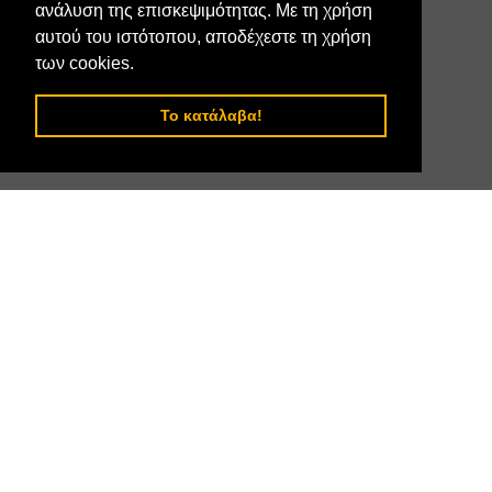
ανάλυση της επισκεψιμότητας. Με τη χρήση
αυτού του ιστότοπου, αποδέχεστε τη χρήση
Χάρτης
των cookies.
Το κατάλαβα!
© 2022 Vlahos Battery Line Βλάχος Ηλίας, All Rights Reserved