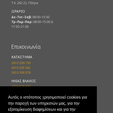
Τ.Κ. 262 22, Πάτρα
ΩΡΑΡΙΟ
Δε–Τετ–Σαβ:
08:00–15:00
Τρ–Πεμ–Παρ:
08:00–15:00 &
17:30–21:00
Επικοινωνία
ΚΑΤΑΣΤΗΜΑ
2610 339 130
2610 335 562
2610 336 376
ΗΛΙΑΣ ΒΛΑΧΟΣ
6972 848 638
6978 738 718
Αυτός ο ιστότοπος χρησιμοποιεί cookies για
EMAIL
την παροχή των υπηρεσιών μας, για την
vlahosbatteryline@gmail.com
εξατομίκευση διαφημίσεων και για την