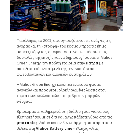
Παράλληλα, το 2005, αφουγκραζόμενοι τις ανάγκες της
αγοράς και τη «στροφή» του κόσμου προς τις ήπιες
μορφές ενέργειας, αποφασίσαμε να αψηφήσουμε τις
δυσκολίες της εποχής και να δημιουργήσουμε τη Vlahos
Green Energy, την πρώτη εταιρεία στην
Πάτρα
με
αποκλειστικό αντικείμενό της την εγκατάσταση
φωτοβολταϊκών και αιολικών συστημάτων.
Η Vlahos Green Energy καλύπτει ένα ευρύ φάσμα
αναγκών και προσφέρει ολοκληρωμένες λύσεις στον
τομέα των εναλλακτικών και εφεδρικών μορφών
ενέργειας.
Βρισκόμαστε καθημερινά στη διάθεσή σας για να σας
εξυπηρετήσουμε σε ό,τι και αν χρειάζεστε γύρω από τις
μπαταρίες
. Ακόμα και αν δεν υπάρχει η μπαταρία που
θέλετε, στη
Vlahos Battery Line
- Βλάχος Ηλίας,