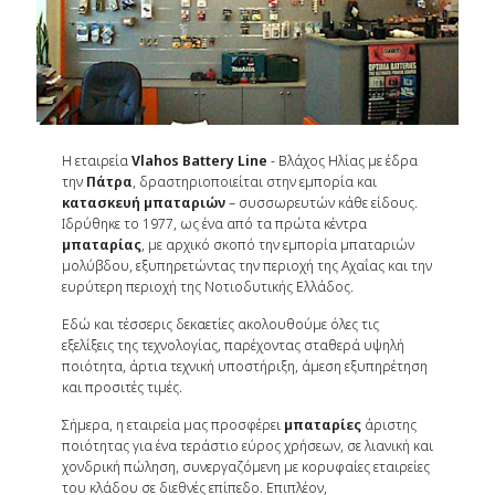
Η εταιρεία
Vlahos Battery Line
- Βλάχος Ηλίας με έδρα
την
Πάτρα
, δραστηριοποιείται στην εμπορία και
κατασκευή μπαταριών
– συσσωρευτών κάθε είδους.
Ιδρύθηκε το 1977, ως ένα από τα πρώτα κέντρα
μπαταρίας
, με αρχικό σκοπό την εμπορία μπαταριών
μολύβδου, εξυπηρετώντας την περιοχή της Αχαΐας και την
ευρύτερη περιοχή της Νοτιοδυτικής Ελλάδος.
Εδώ και τέσσερις δεκαετίες ακολουθούμε όλες τις
εξελίξεις της τεχνολογίας, παρέχοντας σταθερά υψηλή
ποιότητα, άρτια τεχνική υποστήριξη, άμεση εξυπηρέτηση
και προσιτές τιμές.
Σήμερα, η εταιρεία μας προσφέρει
μπαταρίες
άριστης
ποιότητας για ένα τεράστιο εύρος χρήσεων, σε λιανική και
χονδρική πώληση, συνεργαζόμενη με κορυφαίες εταιρείες
του κλάδου σε διεθνές επίπεδο. Επιπλέον,