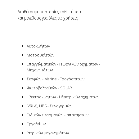
Διαθέτουμε μπαταρίες κάθε τύπου
και μεγέθους για όλες τις χρήσεις:
Αυτοκινήτων
Μοτοσυκλετών
Επαγγελματικών - Γεωργικών οχημάτων -
Μηχανημάτων
Σκαφών - Marine - Τροχόσπιτων
Φωτοβολταϊκών - SOLAR
Ηλεκτροκίνητων - Ηλεκτρικών οχημάτων
(VRLA), UPS - Συναγερμών
Ειδικών εφαρμογών - απαιτήσεων
Εργαλείων
Ιατρικών μηχανημάτων